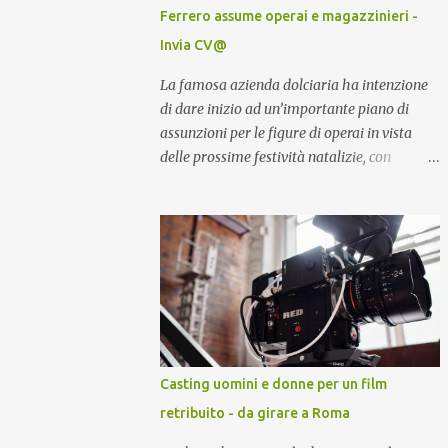
Ferrero assume operai e magazzinieri -
Invia CV@
La famosa azienda dolciaria ha intenzione
di dare inizio ad un’importante piano di
assunzioni per le figure di operai in vista
delle prossime festività natalizie, con
l’inserimento in azienda di quasi un migliaio
di nuove risorse per rinnovo organico
operante all’interno dei magazzini.
Casting uomini e donne per un film
retribuito - da girare a Roma