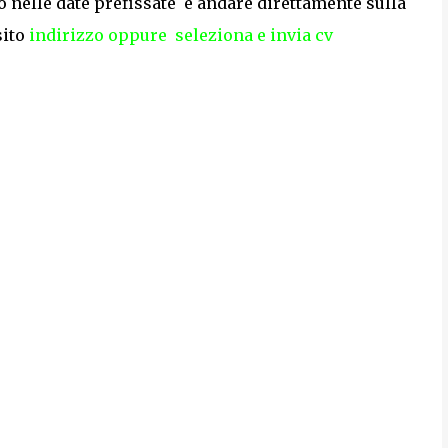
 nelle date prefissate e andare direttamente sulla
sito
indirizzo
oppure
seleziona e invia cv