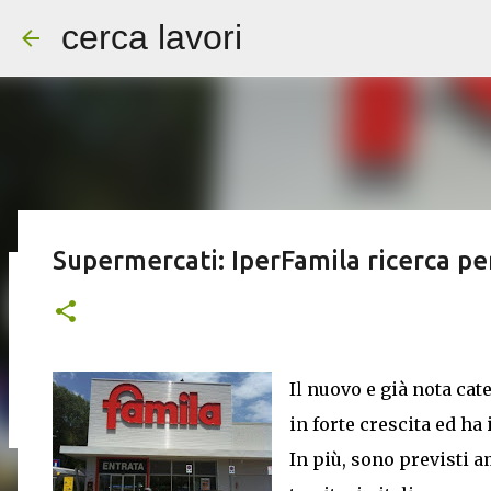
cerca lavori
Supermercati: IperFamila ricerca p
Addetti/e alle pulizie servizi per a
Il nuovo e già nota cat
in forte crescita ed ha
In più, sono previsti a