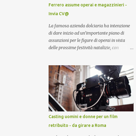
Ferrero assume operai e magazzinieri -
Invia CV@
La famosa azienda dolciaria ha intenzione
di dare inizio ad un’importante piano di
assunzioni per le figure di operai in vista
delle prossime festività natalizie, con
l’inserimento in azienda di quasi un migliaio
di nuove risorse per rinnovo organico
operante all’interno dei magazzini.
Casting uomini e donne per un film
retribuito - da girare a Roma