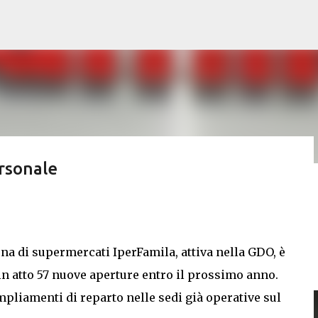
Passa ai contenuti principali
ersonale
ziende e supermercati
ena di supermercati IperFamila, attiva nella GDO, è
 in atto 57 nuove aperture entro il prossimo anno.
mpliamenti di reparto nelle sedi già operative sul