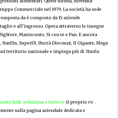
grossisti alimentari. Quest’ultima, divenuta
Gruppo Commerciale nel 1979. La società ha sede
 composta da è composto da 15 aziende
taglio e all’ingrosso. Opera attraverso le insegne
 BigStore, Maxisconto, Si con te e Pan. E ancora
ù, HarDis, SuperDì, Hurrà Discount, Il Gigante, Mega
 sul territorio nazionale e impiega più di 31mila
uesto link seleziona e invia cv
il proprio cv. .
amente sulla pagina aziendale dedicata e