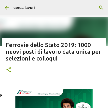
Passa ai contenuti principali
cerca lavori
Ferrovie dello Stato 2019: 1000
nuovi posti di lavoro data unica per
Addetti/e alle pulizie servizi per
selezioni e colloqui
aziende e supermercati
Post in evidenza