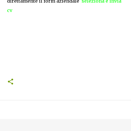
direttamente il form aziendale
seleziona e invia
cv